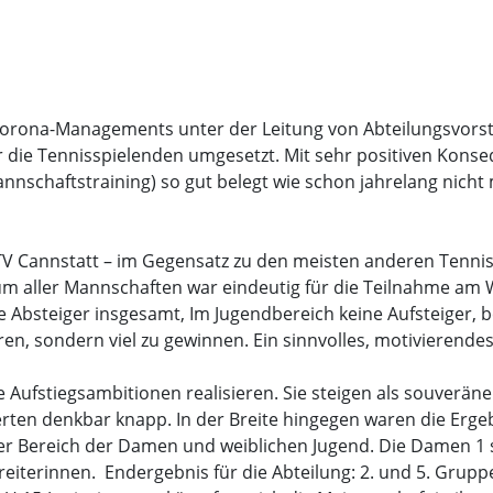
 Corona-Managements unter der Leitung von Abteilungsvors
 die Tennisspielenden umgesetzt. Mit sehr positiven Kons
nnschaftstraining) so gut belegt wie schon jahrelang nicht 
TV Cannstatt – im Gegensatz zu den meisten anderen Tennis
m aller Mannschaften war eindeutig für die Teilnahme am
e Absteiger insgesamt, Im Jugendbereich keine Aufsteiger, 
ren, sondern viel zu gewinnen. Ein sinnvolles, motivierend
Aufstiegsambitionen realisieren. Sie steigen als souveräne 
erten denkbar knapp. In der Breite hingegen waren die Erg
der Bereich der Damen und weiblichen Jugend. Die Damen 1 sp
eiterinnen. Endergebnis für die Abteilung: 2. und 5. Grupp