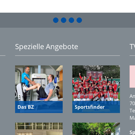
Spezielle Angebote
T
Am
70
Das BZ
Sportsfinder
Te
Ma
Sp