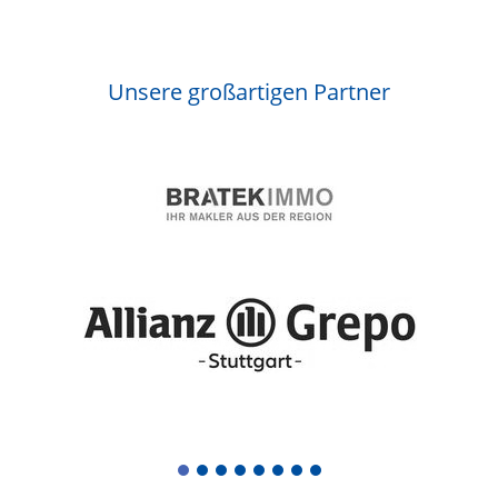
Unsere großartigen Partner
1
2
3
4
5
6
7
8