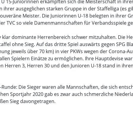
U 15-Juniorinnen erkämpften sich die Meisterschaft in ihrer
 ihrer ausgeglichen starken Gruppe in der Staffelliga (es gib
eräne Meister. Die Juniorinnen U-18 belegten in ihrer Grup
der TVC so viele Damenmannschaften für Verbandsspiele ge
v klar dominante Herrenbereich schwer mitzuhalten. Die Her
affel ohne Sieg. Auf das dritte Spiel auswärts gegen SPG 
ung jeweils über 70 km) in vier PKWs wegen der Corona-Aufl
llen Spielern Einätze zu ermöglichen. Ihre Hauptdevise wa
den Herren 3, Herren 30 und den Junioren U-18 stand in ihre
a-Runde: Die Sieger waren alle Mannschaften, die sich ents
hen Sportjahr 2020 gab es zwar auch schmerzliche Niederla
oßen Sieg davongetragen.