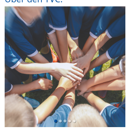
E-Mail Kontakt zu den
jeweiligen Bereichen des TVC:
Allgemeines:
info(@)tvcannstatt.de
Bewegungszentrum:
dasbz(@)tvcannstatt.de