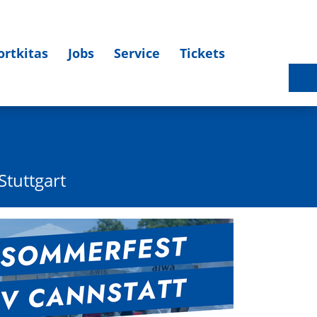
ortkitas
Jobs
Service
Tickets
Sportlerehrung 2025 am 27.03.2026 - Bildergalerie
Stuttgart