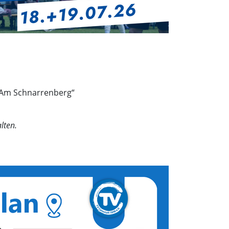
e „Am Schnarrenberg“
lten.