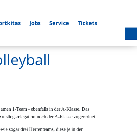
ortkitas
Jobs
Service
Tickets
Sportlerehrung 2025 am 27.03.2026 - Bildergalerie
leyball
amen 1-Team - ebenfalls in der A-Klasse. Das
fstiegsrelegation noch der A-Klasse zugeordnet.
e sogar drei Herrenteams, diese je in der