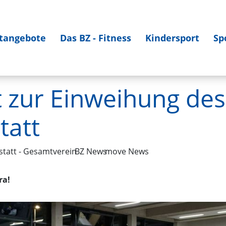
tangebote
Das BZ - Fitness
Kindersport
Sp
t zur Einweihung de
tatt
tatt - Gesamtverein
BZ News
move News
ra!