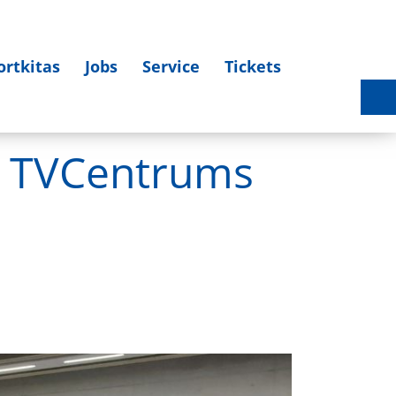
ortkitas
Jobs
Service
Tickets
Sportlerehrung 2025 am 27.03.2026 - Bildergalerie
s TVCentrums