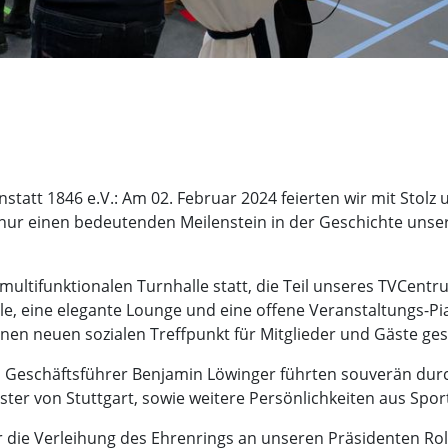
nnstatt 1846 e.V.: Am 02. Februar 2024 feierten wir mit St
ur einen bedeutenden Meilenstein in der Geschichte unsere
 multifunktionalen Turnhalle statt, die Teil unseres TVCent
alle, eine elegante Lounge und eine offene Veranstaltungs-P
inen neuen sozialen Treffpunkt für Mitglieder und Gäste ges
 Geschäftsführer Benjamin Löwinger führten souverän dur
r von Stuttgart, sowie weitere Persönlichkeiten aus Sport
die Verleihung des Ehrenrings an unseren Präsidenten Rol