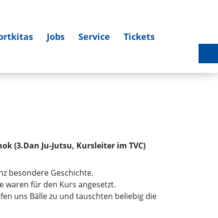
ortkitas
Jobs
Service
Tickets
Sportlerehrung 2025 am 27.03.2026 - Bildergalerie
ok (3.Dan Ju-Jutsu, Kursleiter im TVC)
ganz besondere Geschichte.
e waren für den Kurs angesetzt.
fen uns Bälle zu und tauschten beliebig die