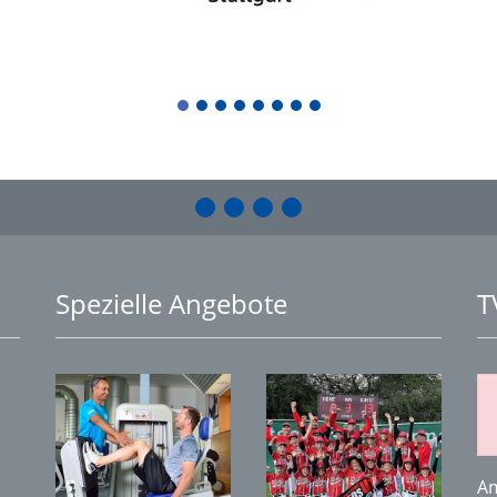
1
2
3
4
5
6
7
8
Spezielle Angebote
T
Am