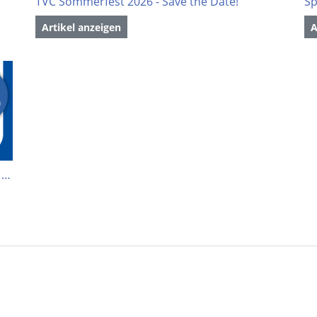
TVC Sommerfest 2026 - Save the Date!
Artikel anzeigen
A
Mit der EDEKA Simonis Vereinskarte den TV Cannstatt unterstützen