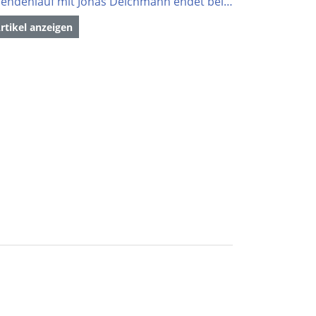
Spendenlauf mit Jonas Deichmann endet beim TV Cannstatt
rtikel anzeigen