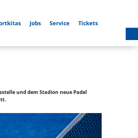
ortkitas
Jobs
Service
Tickets
Sportlerehrung 2025 am 27.03.2026 - Bildergalerie
sstelle und dem Stadion neue Padel
tt.