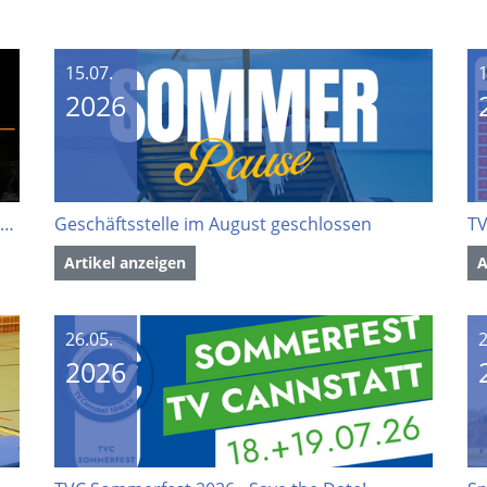
15.07.
1
2026
Volunteers gesucht: Werde Teil der Softball EM 2027
Geschäftsstelle im August geschlossen
Artikel anzeigen
A
26.05.
2
2026