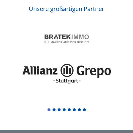
Unsere großartigen Partner
1
2
3
4
5
6
7
8