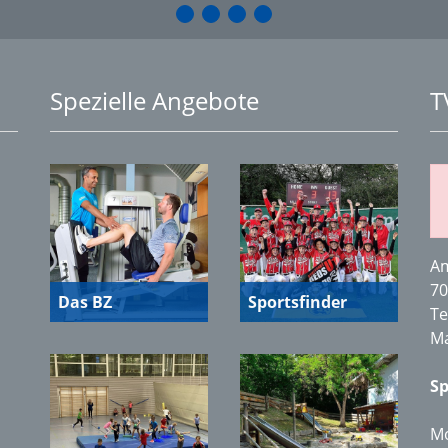
Spezielle Angebote
T
Am
70
Das BZ
Sportsfinder
Te
Ma
Sp
Mo