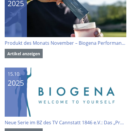
2025
Produkt des Monats November – Biogena Performance Drink [Anzeige]
Artikel anzeigen
15.10.
2025
Neue Serie im BZ des TV Cannstatt 1846 e.V.: Das „Produkt des Monats“ mit Biogena