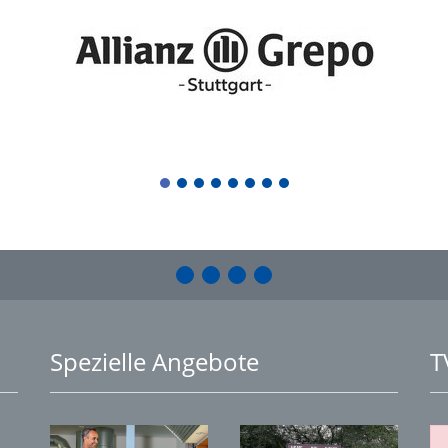
1
2
3
4
5
6
7
8
Spezielle Angebote
T