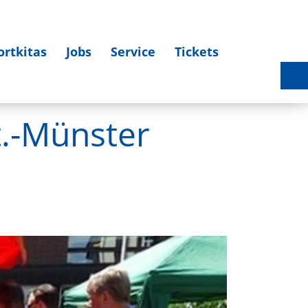
ortkitas
Jobs
Service
Tickets
Sportlerehrung 2025 am 27.03.2026 - Bildergalerie
.-Münster