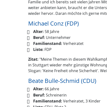
Familie und ich bereits seit vielen Jahren M
weiter anbieten kann, braucht er die Unte
wieder hervor. Daran möchte ich gerne mit
Michael Conz (FDP)
Alter:
58 Jahre
Beruf:
Unternehmer
Familienstand:
Verheiratet
Liste:
FDP
Zitat:
"Meine Themen in diesem Wahlkampf si
in Stuttgart wieder mehr günstige Wohnun
Slogan: 'Keine Freiheit ohne Sicherheit'. We
Beate Bulle-Schmid (CDU)
Alter:
66 Jahre
Beruf:
Schreinerin
Familienstand:
Verheiratet, 3 Kinder
Liste:
CDU, Platz 2