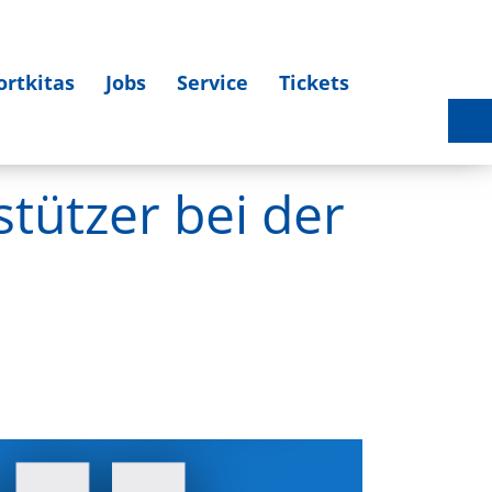
ortkitas
Jobs
Service
Tickets
Sportlerehrung 2025 am 27.03.2026 - Bildergalerie
stützer bei der