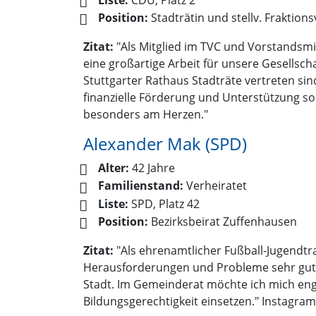
Position:
Stadträtin und stellv. Fraktion
Zitat:
"Als Mitglied im TVC und Vorstandsmit
eine großartige Arbeit für unsere Gesellsch
Stuttgarter Rathaus Stadträte vertreten sin
finanzielle Förderung und Unterstützung sor
besonders am Herzen."
Alexander Mak (SPD)
Alter:
42 Jahre
Familienstand:
Verheiratet
Liste:
SPD, Platz 42
Position:
Bezirksbeirat Zuffenhausen
Zitat:
"Als ehrenamtlicher Fußball-Jugendtra
Herausforderungen und Probleme sehr gut. 
Stadt. Im Gemeinderat möchte ich mich engag
Bildungsgerechtigkeit einsetzen." Instag