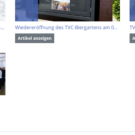
Vorabinformation – Baumaßnahme „Am Wolfersberg“
Wiedereröffnung des TVC-Biergartens am 03.06.24
Artikel anzeigen
A