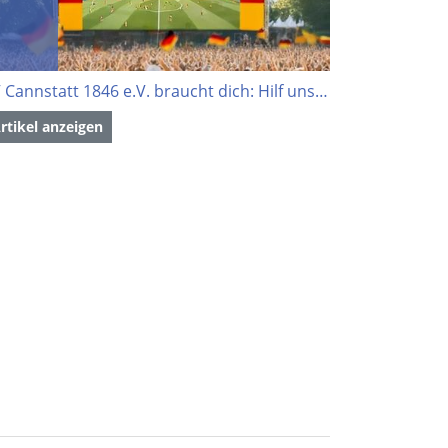
TV Cannstatt 1846 e.V. braucht dich: Hilf uns, die EM zu feiern!
rtikel anzeigen