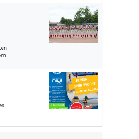
ten
orn
es