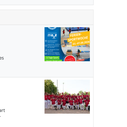
es
art
r