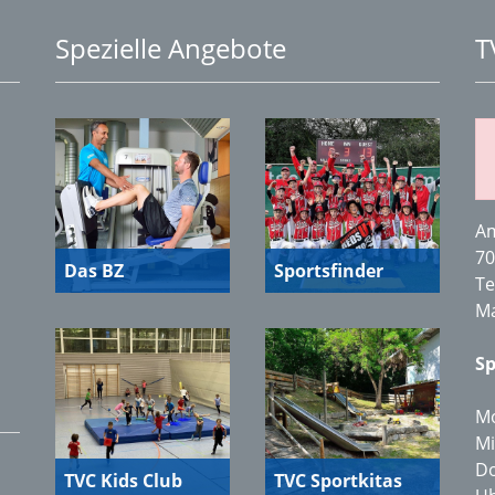
Spezielle Angebote
T
Am
70
Das BZ
Sportsfinder
Te
Ma
Sp
Mo
Mi
Do
TVC Kids Club
TVC Sportkitas