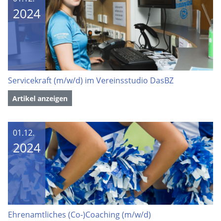
2024
Servicekraft (m/w/d) im Vereinsstudio DasBZ
Artikel anzeigen
01.12.
2024
Ehrenamtliches (Co-)Coaching (m/w/d)