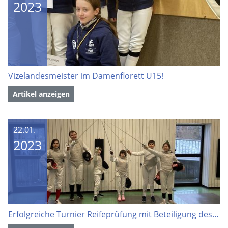
2023
Vizelandesmeister im Damenflorett U15!
Artikel anzeigen
22.01.
2023
Erfolgreiche Turnier Reifeprüfung mit Beteiligung des TVC