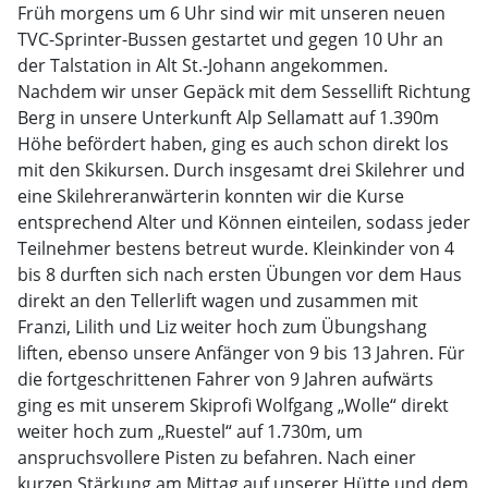
Früh morgens um 6 Uhr sind wir mit unseren neuen
TVC-Sprinter-Bussen gestartet und gegen 10 Uhr an
der Talstation in Alt St.-Johann angekommen.
Nachdem wir unser Gepäck mit dem Sessellift Richtung
Berg in unsere Unterkunft Alp Sellamatt auf 1.390m
Höhe befördert haben, ging es auch schon direkt los
mit den Skikursen. Durch insgesamt drei Skilehrer und
eine Skilehreranwärterin konnten wir die Kurse
entsprechend Alter und Können einteilen, sodass jeder
Teilnehmer bestens betreut wurde. Kleinkinder von 4
bis 8 durften sich nach ersten Übungen vor dem Haus
direkt an den Tellerlift wagen und zusammen mit
Franzi, Lilith und Liz weiter hoch zum Übungshang
liften, ebenso unsere Anfänger von 9 bis 13 Jahren. Für
die fortgeschrittenen Fahrer von 9 Jahren aufwärts
ging es mit unserem Skiprofi Wolfgang „Wolle“ direkt
weiter hoch zum „Ruestel“ auf 1.730m, um
anspruchsvollere Pisten zu befahren. Nach einer
kurzen Stärkung am Mittag auf unserer Hütte und dem