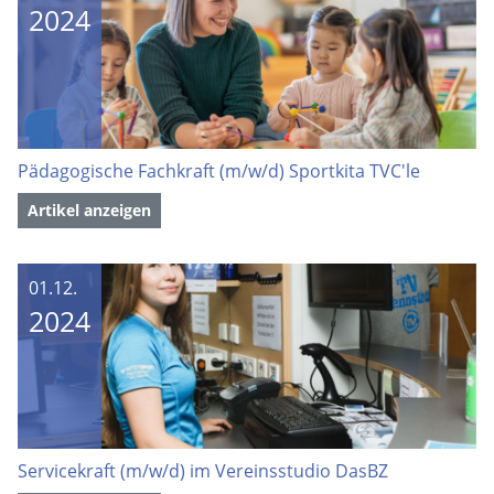
2024
Pädagogische Fachkraft (m/w/d) Sportkita TVC'le
Artikel anzeigen
01.12.
2024
Servicekraft (m/w/d) im Vereinsstudio DasBZ