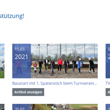
stützung!
11.03.
0
2021
Baustart mit 1. Spatenstich beim Turnverein Cannstatt 1846 e.V
TV
Artikel anzeigen
A
25.02.
1