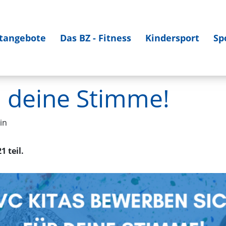
tangebote
Das BZ - Fitness
Kindersport
Sp
n deine Stimme!
in
 teil.