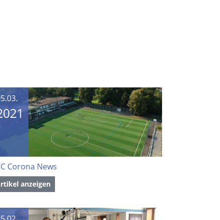
5.03.
2021
C Corona News
rtikel anzeigen
5.02.