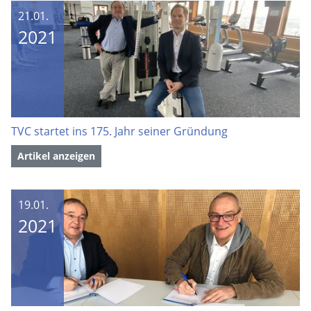
21.01.
2021
TVC startet ins 175. Jahr seiner Gründung
Artikel anzeigen
19.01.
2021