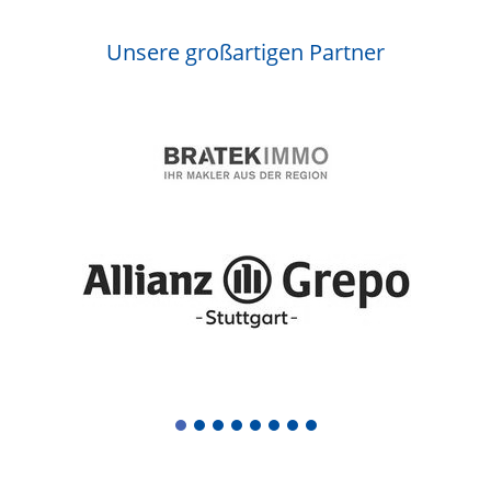
Unsere großartigen Partner
1
2
3
4
5
6
7
8