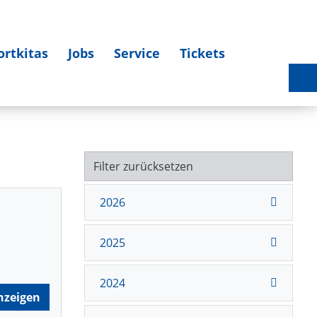
ortkitas
Jobs
Service
Tickets
Sportlerehrung 2025 am 27.03.2026 - Bildergalerie
Filter zurücksetzen
2026
2025
2024
nzeigen