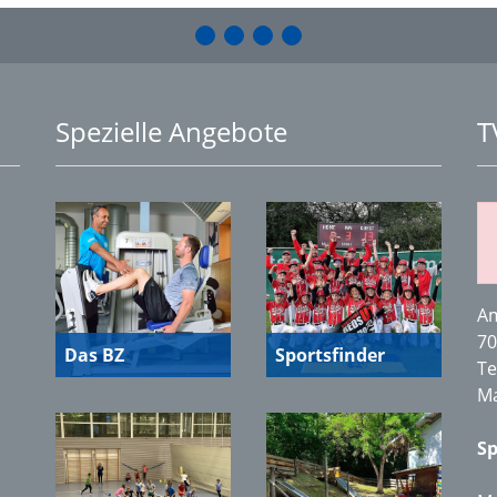
Spezielle Angebote
T
Am
70
Das BZ
Sportsfinder
Te
Ma
Sp