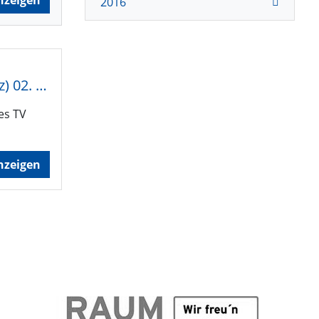
nzeigen
2016
Kinder- und Jugendskifreizeit im Skigebiet Toggenburg (Ostschweiz) 02. – 05. Januar 2025
es TV
nzeigen