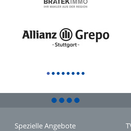
1
2
3
4
5
6
7
8
Spezielle Angebote
T