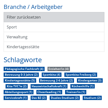
Branche / Arbeitgeber
Filter zurücksetzen
Sport
Verwaltung
Kindertagesstätte
Schlagworte
Pädagogische Fachkraft (4)
Erzieher/in (4)
Betreuung 0-3 Jahre (2)
Sportkita (4)
Sportkita Freiberg (2)
Kindertagesstätte (5)
Betreuung 2-6 Jahre (2)
Kindergarten (3)
Kita TVC'le (2)
Hauswirtschaftskraft (1)
Küchenhilfe (1)
Abteilungssport (1)
Cheerleading (1)
Trainer/in (1)
Servicekraft (1)
Das BZ (2)
Duales-Studium (2)
Studium (2)