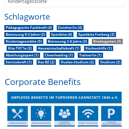
Kindertagesstätte
Schlagworte
Pädagogische Fachkraft (4)
Erzieher/in (4)
Betreuung 0-3 Jahre (2)
Sportkita (4)
Sportkita Freiberg (2)
Kindertagesstätte (5)
Betreuung 2-6 Jahre (2)
Kindergarten (3)
Kita TVC'le (2)
Hauswirtschaftskraft (1)
Küchenhilfe (1)
Abteilungssport (1)
Cheerleading (1)
Trainer/in (1)
Servicekraft (1)
Das BZ (2)
Duales-Studium (2)
Studium (2)
Corporate Benefits